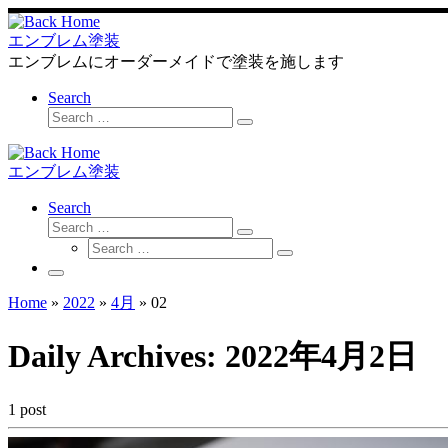
Skip
to
エンブレム塗装
content
エンブレムにオーダーメイドで塗装を施します
Search
Search
Search
…
エンブレム塗装
Search
Search
Search
Search
…
Search
…
Menu
Home
»
2022
»
4月
»
02
Daily Archives:
2022年4月2日
1 post