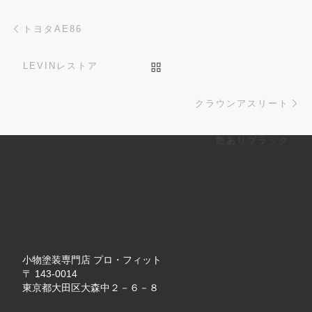
Post navigation
Previous post
トヨタAE86
BACK TO POST LIST
LEVINレストア
Ne
クラウンアスリート
艶ありブラック
小物塗装専門店 プロ・フィット
〒 143-0014
東京都大田区大森中２－６－８