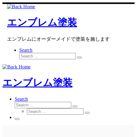
Skip
to
content
エンブレム塗装
エンブレムにオーダーメイドで塗装を施します
Search
Search
Search
…
エンブレム塗装
Search
Search
Search
Search
…
Search
…
Menu