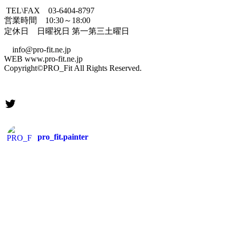
TEL\FAX 03-6404-8797
営業時間 10:30～18:00
定休日 日曜祝日 第一第三土曜日
info@pro-fit.ne.jp
WEB www.pro-fit.ne.jp
Copyright©PRO_Fit All Rights Reserved.
Twitter
pro_fit.painter