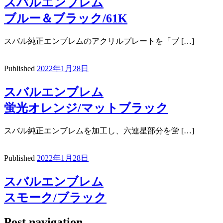
スバルエンブレム
ブルー＆ブラック/61K
スバル純正エンブレムのアクリルプレートを「ブ […]
Published
2022年1月28日
スバルエンブレム
蛍光オレンジ/マットブラック
スバル純正エンブレムを加工し、六連星部分を蛍 […]
Published
2022年1月28日
スバルエンブレム
スモーク/ブラック
Post navigation