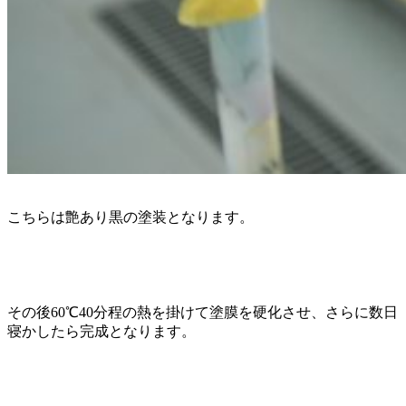
こちらは艶あり黒の塗装となります。
その後60℃40分程の熱を掛けて塗膜を硬化させ、さらに数日
寝かしたら完成となります。