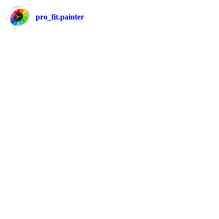
pro_fit.painter