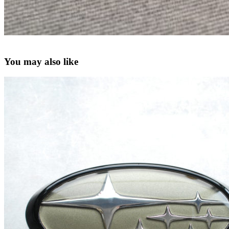
You may also like