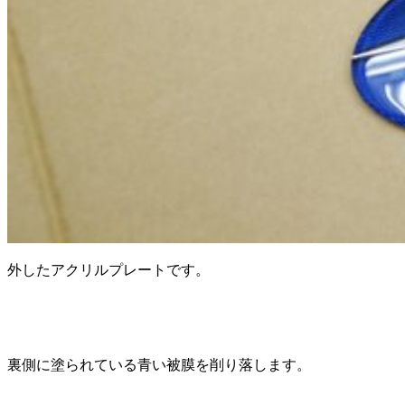
外したアクリルプレートです。
裏側に塗られている青い被膜を削り落します。