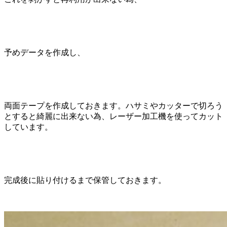
予めデータを作成し、
両面テープを作成しておきます。ハサミやカッターで切ろう
とすると綺麗に出来ない為、レーザー加工機を使ってカット
しています。
完成後に貼り付けるまで保管しておきます。